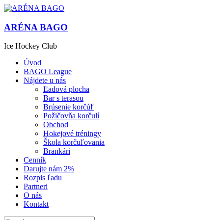
ARÉNA BAGO
Ice Hockey Club
Úvod
BAGO League
Nájdete u nás
Ľadová plocha
Bar s terasou
Brúsenie korčúľ
Požičovňa korčulí
Obchod
Hokejové tréningy
Škola korčuľovania
Brankári
Cenník
Darujte nám 2%
Rozpis ľadu
Partneri
O nás
Kontakt