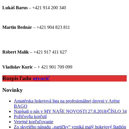
Lukáš Barus
– +421 914 200 340
Martin Bednár
– +421 904 823 811
Róbert Malík
– +421 917 411 627
Vladislav Kuric
– + 421 901 709 099
Rozpis ľadu
otvoriť
Novinky
Amatérska hokejová liga na profesionálnej úrovni v Aréne
BAGO
Napísali o nás v MY NAŠE NOVOSTI 27.8.2018/ČÍSLO 34
Požičovňa korčulí
Verejné korčuľovanie
Zo skvelého nápadu „partičky“ vzniká malý hokejový štadión